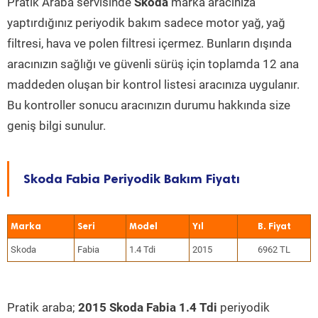
Pratik Araba servisinde
Skoda
marka aracınıza
yaptırdığınız periyodik bakım sadece motor yağ, yağ
filtresi, hava ve polen filtresi içermez. Bunların dışında
aracınızın sağlığı ve güvenli sürüş için toplamda 12 ana
maddeden oluşan bir kontrol listesi aracınıza uygulanır.
Bu kontroller sonucu aracınızın durumu hakkında size
geniş bilgi sunulur.
Skoda Fabia Periyodik Bakım Fiyatı
Marka
Seri
Model
Yıl
Skoda
Fabia
1.4 Tdi
2015
6962 TL
Pratik araba;
2015 Skoda Fabia 1.4 Tdi
periyodik