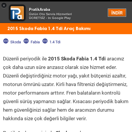
×
PratikAraba
Menü
İNDİR
Üstün Oto Servis Hizmetleri
ÜCRETSİZ - In Google Play
2015 Skoda Fabia 1.4 Tdi Araç Bakımı
Skoda
Fabia
1.4 Tdi
Düzenli periyodik ile
2015 Skoda Fabia 1.4 Tdi
aracınız
çok daha uzun süre arızasız olarak size hizmet eder.
Düzenli değiştirdiğiniz motor yağı, yakıt bütçenizi azaltır,
motorun ömrünü uzatır. Kirli hava filtrenizi değiştirmeniz,
motor performansını arttırır. Fren balataların kontrolü
güvenli sürüş yapmanızı sağlar. Kısacası periyodik bakım
hem güvenliğinizi sağlar hem de aracınızın durumu
hakkında size çok değerli bilgiler verir.