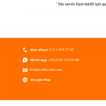
" Oto servis fiyat teklifi için
ww
Bize Ulaşın
0 212 875 77 85
Whatsapp
+90 (534) 274 30 88
info@pratikaraba.com
Google Map