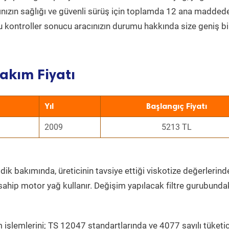
acınızın sağlığı ve güvenli sürüş için toplamda 12 ana madded
 Bu kontroller sonucu aracınızın durumu hakkında size geniş bi
akım Fiyatı
Yıl
Başlangıç Fiyatı
2009
5213 TL
dik bakımında, üreticinin tavsiye ettiği viskotize değerlerinde
sahip motor yağ kullanır. Değişim yapılacak filtre gurubunda
 işlemlerini; TS 12047 standartlarında ve 4077 sayılı tüketic