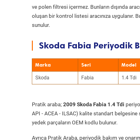
ve polen filtresi içermez. Bunların dışında ar
oluşan bir kontrol listesi aracınıza uygulanır.
sunulur.
Skoda Fabia Periyodik B
Marka
Seri
Model
Skoda
Fabia
1.4 Tdi
Pratik araba;
2009 Skoda Fabia 1.4 Tdi
periyo
API - ACEA - ILSAC) kalite standart belgesine 
yedek parçaların OEM kodlu bulunur.
Ayrıca Pratik Araba, periyodik bakım ve onarım