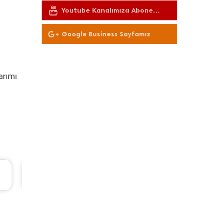
Youtube Kanalımıza Abone
Olun
Google Business Sayfamız
arımı
Seat Leon Periyodik Bakım 7.135 TL
2013 Model 1.2 Tsi Motor