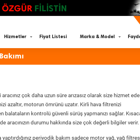
ÖZGÜR
FİLİSTİN
Hizmetler
Fiyat Listesi
Marka & Model
Fayda
 Bakımı
i
aracınız çok daha uzun süre arızasız olarak size hizmet ede
zi azaltır, motorun ömrünü uzatır. Kirli hava filtrenizi
en balataların kontrolü güvenli sürüş yapmanızı sağlar. Kısac
e aracınızın durumu hakkında size çok değerli bilgiler verir.
 yaptırdığınız periyodik bakım sadece motor yağ, yağ filtres