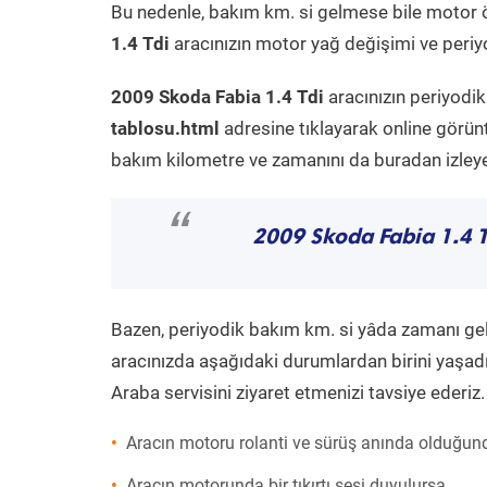
Bu nedenle, bakım km. si gelmese bile motor 
1.4 Tdi
aracınızın motor yağ değişimi ve periyo
2009 Skoda Fabia 1.4 Tdi
aracınızın periyodi
tablosu.html
adresine tıklayarak online görün
bakım kilometre ve zamanını da buradan izleyeb
“
2009 Skoda Fabia 1.4 T
Bazen, periyodik bakım km. si yâda zamanı gelme
aracınızda aşağıdaki durumlardan birini yaşadı
Araba servisini ziyaret etmenizi tavsiye ederiz.
Aracın motoru rolanti ve sürüş anında olduğund
Aracın motorunda bir tıkırtı sesi duyulursa