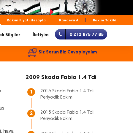
Bakım Fiyatı Hesapla
Randevu Al
Bakım Takibi
0 212 875 77 85
lı Bilgiler
İletişim
Siz Sorun Biz Cevaplayalım
2009 Skoda Fabia 1.4 Tdi
r.
2016 Skoda Fabia 1.4 Tdi
1
Periyodik Bakım
ası
2015 Skoda Fabia 1.4 Tdi
2
Periyodik Bakım
i, hava