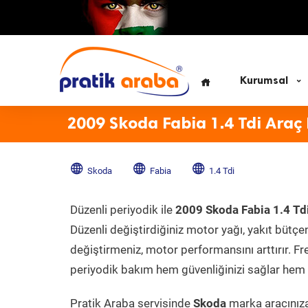
Kurumsal
2009 Skoda Fabia 1.4 Tdi Araç
Skoda
Fabia
1.4 Tdi
Düzenli periyodik ile
2009 Skoda Fabia 1.4 Td
Düzenli değiştirdiğiniz motor yağı, yakıt bütçeni
değiştirmeniz, motor performansını arttırır. Fr
periyodik bakım hem güvenliğinizi sağlar hem d
Pratik Araba servisinde
Skoda
marka aracınıza