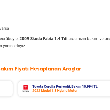
 varsa
tecrübeyle,
2009 Skoda Fabia 1.4 Tdi
aracınızın bakım ve on
 yanınızdayız.
Bakım Fiyatı Hesaplanan Araçlar
94 TL
Volvo Xc60 Periyodik Bakım 10.267 TL
2014 Model 2.0 D4 Motor