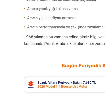
Araçta yanık yağ kokusu varsa
Aracın yakıt sarfiyatı artmışsa
Aracın performansında ve çekişinde zayıflama
1968 yılından bu zamana edindiğimiz bilgi ve 
konusunda Pratik Araba ekibi olarak her zaman
Bugün Periyodik 
.680 TL
Toyota Corolla Periyodik Bakım 10.9
r
2022 Model 1.8 Hybrid Motor