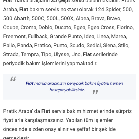
Fiat
marka araçların
35 çeşit
serisi bulunmaktadır. Pratik
Araba,
Fiat
bakım servis noktası olarak 124 Spider, 500,
500 Abarth, 500C, 500L, 500X, Albea, Brava, Bravo,
Coupe, Croma, Doblo, Ducato, Egea, Egea Cross, Fiorino,
Freemont, Fullback, Grande Punto, Idea, Linea, Marea,
Palio, Panda, Pratico, Punto, Scudo, Sedici, Siena, Stilo,
Strada, Tempra, Tipo, Ulysse, Uno,
Fiat
serilerinde
periyodik bakım işlemlerini yapmaktadır.
“
Fiat
marka aracınızın periyodik bakım fiyatını hemen
hesaplayabilirsiniz.
”
Pratik Araba’ da
Fiat
servis bakım hizmetlerinde sürpriz
fiyatlarla karşılaşmazsınız. Yapılan tüm işlemler
öncesinde sizden onay alınır ve şeffaf bir şekilde
gerçekleşir.