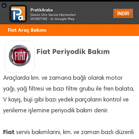
×
PratikAraba
Menü
İNDİR
Üstün Oto Servis Hizmetleri
ÜCRETSİZ - In Google Play
Fiat Araç Bakımı
Fiat Periyodik Bakım
Araçlarda km. ve zamana bağlı olarak motor
yağı, yağ filtresi ve bazı filtre grubu ile fren balata,
V kayış, buji gibi bazı yedek parçaların kontrol ve
yenileme işlemine periyodik bakım denir.
Fiat
servis bakımlarını, km. ve zaman bazlı düzenli