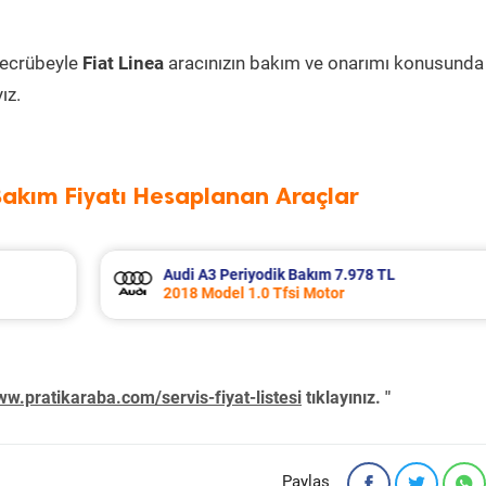
tecrübeyle
Fiat Linea
aracınızın bakım ve onarımı konusunda
ız.
Bakım Fiyatı Hesaplanan Araçlar
Opel Astra Periyodik Bakım 7.695 TL
2021 Model 1.5 D (L) Motor
w.pratikaraba.com/servis-fiyat-listesi
tıklayınız. "
Paylaş