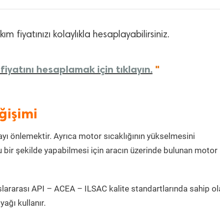
m fiyatınızı kolaylıkla hesaplayabilirsiniz.
fiyatını hesaplamak için tıklayın.
"
ğişimi
ı önlemektir. Ayrıca motor sıcaklığının yükselmesini
 bir şekilde yapabilmesi için aracın üzerinde bulunan motor
lararası API – ACEA – ILSAC kalite standartlarında sahip ol
ağı kullanır.