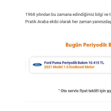
1968 yılından bu zamana edindiğimiz bilgi ve 
Pratik Araba ekibi olarak her zaman yanınızday
Bugün Periyodik 
0.415 TL
Audi A3 Periyodik Bakım 7.978 TL
or
2018 Model 1.0 Tfsi Motor
" Oto servis fiyat teklifi için
ww