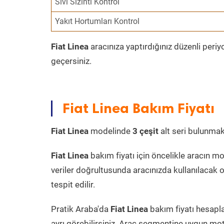
Sıvı Sızıntı Kontrol
Yakıt Hortumları Kontrol
Fiat Linea
aracınıza yaptırdığınız düzenli peri
geçersiniz.
Fiat Linea Bakım Fiyatı
Fiat Linea
modelinde
3 çeşit
alt seri bulunmakta
Fiat Linea
bakım fiyatı için öncelikle aracın mode
veriler doğrultusunda aracınızda kullanılacak o
tespit edilir.
Pratik Araba'da
Fiat Linea
bakım fiyatı hesapla
ayrı görebilirsiniz. Araç segmentine uygun moto