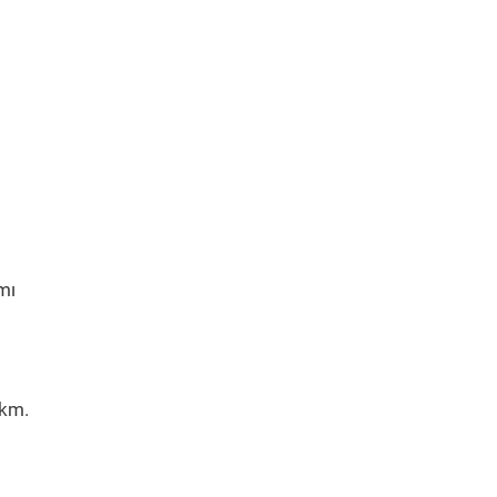
mı
 km.