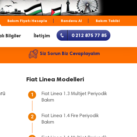
Bakım Fiyatı Hesapla
Randevu Al
Bakım Takibi
0 212 875 77 85
lı Bilgiler
İletişim
Siz Sorun Biz Cevaplayalım
Fiat Linea Modelleri
mrü
Fiat Linea 1.3 Multijet Periyodik
1
Bakım
Fiat Linea 1.4 Fire Periyodik
2
Bakım