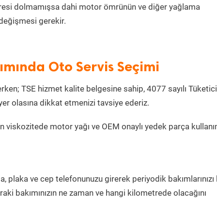
metresi dolmamışsa dahi motor ömrünün ve diğer yağlama
değişmesi gerekir.
kımında Oto Servis Seçimi
ken; TSE hizmet kalite belgesine sahip, 4077 sayılı Tüketici
r olasına dikkat etmenizi tavsiye ederiz.
n viskozitede motor yağı ve OEM onaylı yedek parça kullanı
la, plaka ve cep telefonunuzu girerek periyodik bakımlarınızı
sonraki bakımınızın ne zaman ve hangi kilometrede olacağını