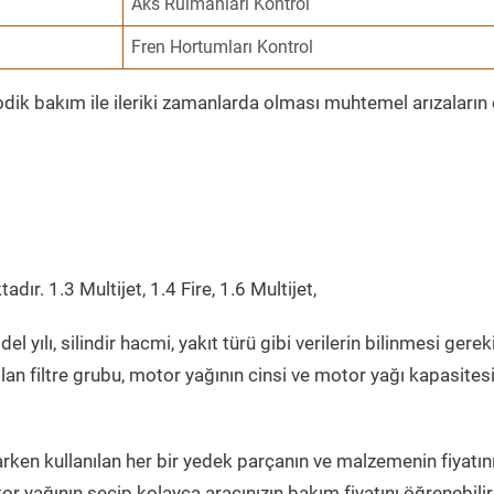
Aks Rulmanları Kontrol
Fren Hortumları Kontrol
yodik bakım ile ileriki zamanlarda olması muhtemel arızaların
dır. 1.3 Multijet, 1.4 Fire, 1.6 Multijet,
l yılı, silindir hacmi, yakıt türü gibi verilerin bilinmesi gerek
lan filtre grubu, motor yağının cinsi ve motor yağı kapasites
rken kullanılan her bir yedek parçanın ve malzemenin fiyatını
r yağının seçip kolayca aracınızın bakım fiyatını öğrenebilir