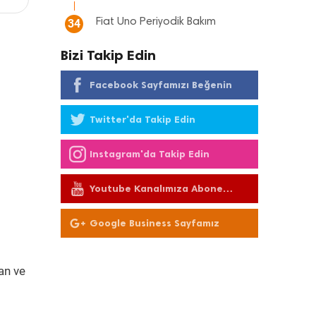
Fiat Uno Periyodik Bakım
34
Bizi Takip Edin
Facebook Sayfamızı Beğenin
Twitter'da Takip Edin
Instagram'da Takip Edin
Youtube Kanalımıza Abone
Olun
Google Business Sayfamız
an ve