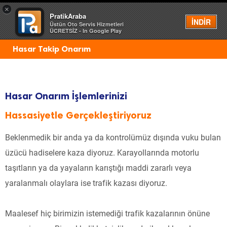
×
PratikAraba
Menü
İNDİR
Üstün Oto Servis Hizmetleri
ÜCRETSİZ - In Google Play
Hasar Takip Onarım
Hasar Onarım İşlemlerinizi
Hassasiyetle Gerçekleştiriyoruz
Beklenmedik bir anda ya da kontrolümüz dışında vuku bulan
üzücü hadiselere kaza diyoruz. Karayollarında motorlu
taşıtların ya da yayaların karıştığı maddi zararlı veya
yaralanmalı olaylara ise trafik kazası diyoruz.
Maalesef hiç birimizin istemediği trafik kazalarının önüne