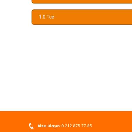
1.0 Tce
Bize Ulaşın
0 212 875 77 85