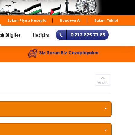
Bakım Fiyatı Hesapla
Randevu Al
Bakım Takibi
0 212 875 77 85
lı Bilgiler
İletişim
Siz Sorun Biz Cevaplayalım
YUKARI