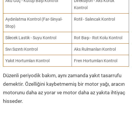
Akü Güç - Kutup Başı Kontrol
Direksiyon - Aks Körük
Kontrol
Aydınlatma Kontrol (Far-Sinyal-
Rotil - Salıncak Kontrol
Stop)
Silecek Lastik - Suyu Kontrol
Rot Başı - Rot Kolu Kontrol
Sıvı Sızıntı Kontrol
Aks Rulmanları Kontrol
Yakıt Hortumları Kontrol
Fren Hortumları Kontrol
Düzenli periyodik bakım, aynı zamanda yakıt tasarrufu
demektir. Özelliğini kaybetmemiş bir motor yağı, aracın
motorunu daha az yorar ve motor daha az yakıta ihtiyaç
hisseder.