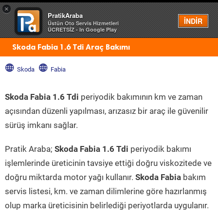
×
PratikAraba
Menü
İNDİR
Üstün Oto Servis Hizmetleri
ÜCRETSİZ - In Google Play
Skoda Fabia 1.6 Tdi Araç Bakımı
Skoda
Fabia
Skoda Fabia 1.6 Tdi
periyodik bakımının km ve zaman
açısından düzenli yapılması, arızasız bir araç ile güvenilir
sürüş imkanı sağlar.
Pratik Araba;
Skoda Fabia 1.6 Tdi
periyodik bakımı
işlemlerinde üreticinin tavsiye ettiği doğru viskozitede ve
doğru miktarda motor yağı kullanır.
Skoda Fabia
bakım
servis listesi, km. ve zaman dilimlerine göre hazırlanmış
olup marka üreticisinin belirlediği periyotlarda uygulanır.