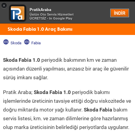
×
PratikAraba
Menü
İNDİR
Üstün Oto Servis Hizmetleri
ÜCRETSİZ - In Google Play
Skoda Fabia 1.0 Araç Bakımı
Skoda
Fabia
Skoda Fabia 1.0
periyodik bakımının km ve zaman
açısından düzenli yapılması, arızasız bir araç ile güvenilir
sürüş imkanı sağlar.
Pratik Araba;
Skoda Fabia 1.0
periyodik bakımı
işlemlerinde üreticinin tavsiye ettiği doğru viskozitede ve
doğru miktarda motor yağı kullanır.
Skoda Fabia
bakım
servis listesi, km. ve zaman dilimlerine göre hazırlanmış
olup marka üreticisinin belirlediği periyotlarda uygulanır.