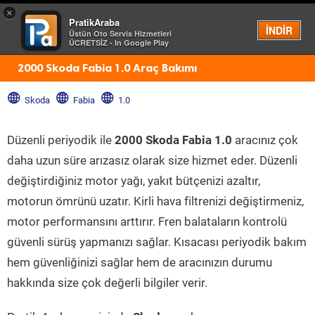
×
PratikAraba
Menü
İNDİR
Üstün Oto Servis Hizmetleri
ÜCRETSİZ - In Google Play
2000 Skoda Fabia 1.0 Araç Bakımı
Skoda
Fabia
1.0
Düzenli periyodik ile
2000 Skoda Fabia 1.0
aracınız çok
daha uzun süre arızasız olarak size hizmet eder. Düzenli
değiştirdiğiniz motor yağı, yakıt bütçenizi azaltır,
motorun ömrünü uzatır. Kirli hava filtrenizi değiştirmeniz,
motor performansını arttırır. Fren balataların kontrolü
güvenli sürüş yapmanızı sağlar. Kısacası periyodik bakım
hem güvenliğinizi sağlar hem de aracınızın durumu
hakkında size çok değerli bilgiler verir.