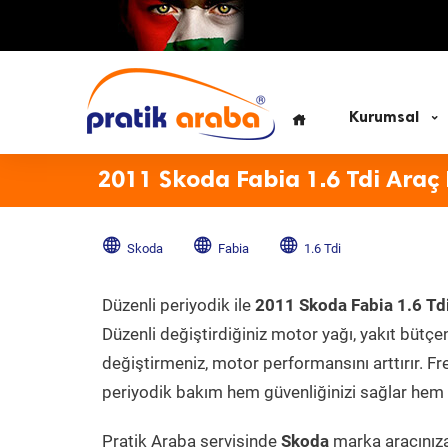
Kurumsal
2011 Skoda Fabia 1.6 Tdi Araç
Skoda
Fabia
1.6 Tdi
Düzenli periyodik ile
2011 Skoda Fabia 1.6 Td
Düzenli değiştirdiğiniz motor yağı, yakıt bütçeni
değiştirmeniz, motor performansını arttırır. Fr
periyodik bakım hem güvenliğinizi sağlar hem d
Pratik Araba servisinde
Skoda
marka aracınıza