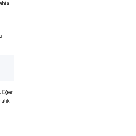
abia
i
. Eğer
ratik