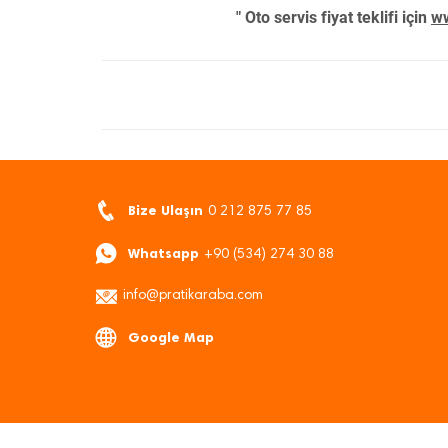
" Oto servis fiyat teklifi için
ww
Bize Ulaşın
0 212 875 77 85
Whatsapp
+90 (534) 274 30 88
info@pratikaraba.com
Google Map