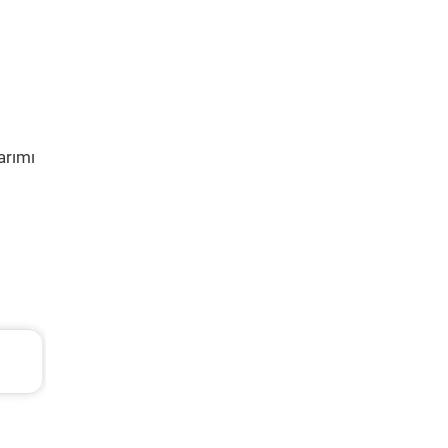
arımı
TL
Volvo Xc60 Periyodik Bakım 10.267 TL
2014 Model 2.0 D4 Motor