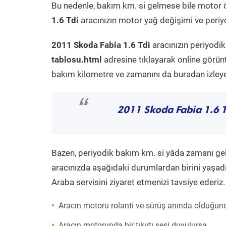
Bu nedenle, bakım km. si gelmese bile motor 
1.6 Tdi
aracınızın motor yağ değişimi ve periyo
2011 Skoda Fabia 1.6 Tdi
aracınızın periyodi
tablosu.html
adresine tıklayarak online görün
bakım kilometre ve zamanını da buradan izleyeb
“
2011 Skoda Fabia 1.6 T
Bazen, periyodik bakım km. si yâda zamanı gelme
aracınızda aşağıdaki durumlardan birini yaşadı
Araba servisini ziyaret etmenizi tavsiye ederiz.
Aracın motoru rolanti ve sürüş anında olduğund
Aracın motorunda bir tıkırtı sesi duyulursa