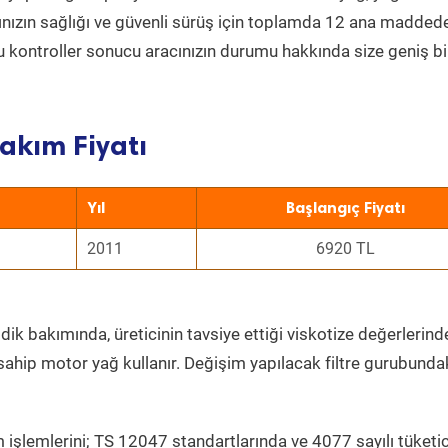
acınızın sağlığı ve güvenli sürüş için toplamda 12 ana madded
 Bu kontroller sonucu aracınızın durumu hakkında size geniş bi
akım Fiyatı
Yıl
Başlangıç Fiyatı
2011
6920 TL
dik bakımında, üreticinin tavsiye ettiği viskotize değerlerinde
sahip motor yağ kullanır. Değişim yapılacak filtre gurubunda
 işlemlerini; TS 12047 standartlarında ve 4077 sayılı tüketic