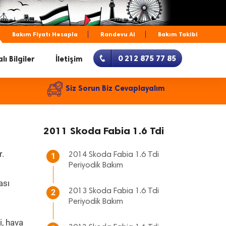
Bakım Fiyatı Hesapla
Randevu Al
Bakım Takibi
0 212 875 77 85
lı Bilgiler
İletişim
Siz Sorun Biz Cevaplayalım
2011 Skoda Fabia 1.6 Tdi
r.
2014 Skoda Fabia 1.6 Tdi
1
Periyodik Bakım
ası
2013 Skoda Fabia 1.6 Tdi
2
Periyodik Bakım
i, hava