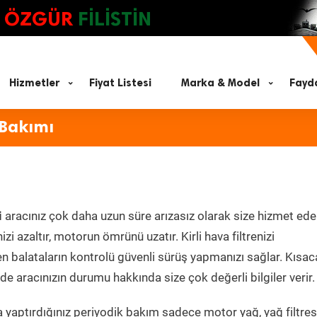
ÖZGÜR
FİLİSTİN
Hizmetler
Fiyat Listesi
Marka & Model
Fayda
 Bakımı
i
aracınız çok daha uzun süre arızasız olarak size hizmet ede
zi azaltır, motorun ömrünü uzatır. Kirli hava filtrenizi
en balataların kontrolü güvenli sürüş yapmanızı sağlar. Kısac
e aracınızın durumu hakkında size çok değerli bilgiler verir.
 yaptırdığınız periyodik bakım sadece motor yağ, yağ filtres