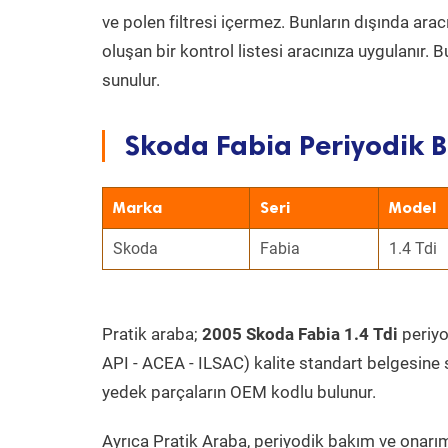
ve polen filtresi içermez. Bunların dışında ar
oluşan bir kontrol listesi aracınıza uygulanır.
sunulur.
Skoda Fabia Periyodik B
Marka
Seri
Model
Skoda
Fabia
1.4 Tdi
Pratik araba;
2005 Skoda Fabia 1.4 Tdi
periyo
API - ACEA - ILSAC) kalite standart belgesine 
yedek parçaların OEM kodlu bulunur.
Ayrıca Pratik Araba, periyodik bakım ve onarım