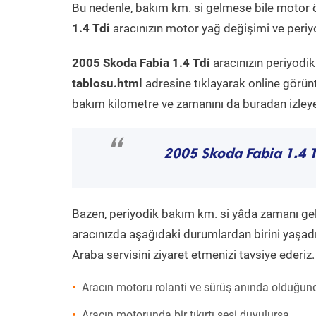
Bu nedenle, bakım km. si gelmese bile motor 
1.4 Tdi
aracınızın motor yağ değişimi ve periyo
2005 Skoda Fabia 1.4 Tdi
aracınızın periyodi
tablosu.html
adresine tıklayarak online görün
bakım kilometre ve zamanını da buradan izleyeb
“
2005 Skoda Fabia 1.4 T
Bazen, periyodik bakım km. si yâda zamanı gelme
aracınızda aşağıdaki durumlardan birini yaşadı
Araba servisini ziyaret etmenizi tavsiye ederiz.
Aracın motoru rolanti ve sürüş anında olduğund
Aracın motorunda bir tıkırtı sesi duyulursa