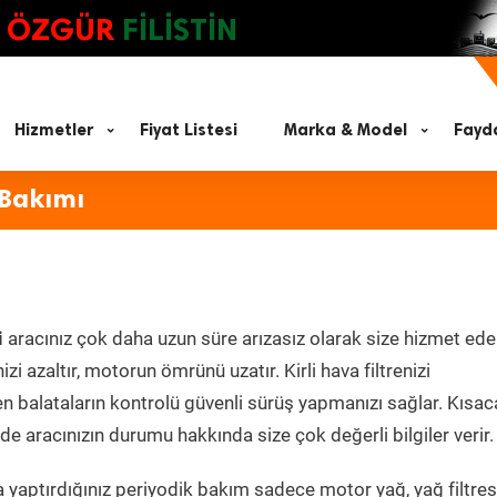
ÖZGÜR
FİLİSTİN
Hizmetler
Fiyat Listesi
Marka & Model
Fayda
 Bakımı
i
aracınız çok daha uzun süre arızasız olarak size hizmet ede
zi azaltır, motorun ömrünü uzatır. Kirli hava filtrenizi
en balataların kontrolü güvenli sürüş yapmanızı sağlar. Kısac
e aracınızın durumu hakkında size çok değerli bilgiler verir.
 yaptırdığınız periyodik bakım sadece motor yağ, yağ filtres