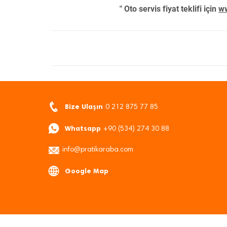
" Oto servis fiyat teklifi için
ww
Bize Ulaşın
0 212 875 77 85
Whatsapp
+90 (534) 274 30 88
info@pratikaraba.com
Google Map