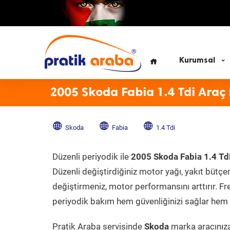
Kurumsal
2005 Skoda Fabia 1.4 Tdi Araç
Skoda
Fabia
1.4 Tdi
Düzenli periyodik ile
2005 Skoda Fabia 1.4 Td
Düzenli değiştirdiğiniz motor yağı, yakıt bütçeni
değiştirmeniz, motor performansını arttırır. Fr
periyodik bakım hem güvenliğinizi sağlar hem d
Pratik Araba servisinde
Skoda
marka aracınıza