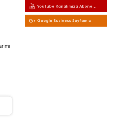
Youtube Kanalımıza Abone
Olun
Google Business Sayfamız
arımı
Ford Tourneo Courier Periyodik Bakım 10.485
2020 Model 1.5 Tdci Motor