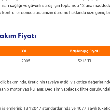
acınızın sağlığı ve güvenli sürüş için toplamda 12 ana madded
 Bu kontroller sonucu aracınızın durumu hakkında size geniş bi
akım Fiyatı
Yıl
Başlangıç Fiyatı
2005
5213 TL
dik bakımında, üreticinin tavsiye ettiği viskotize değerlerinde
sahip motor yağ kullanır. Değişim yapılacak filtre gurubunda
 işlemlerini; TS 12047 standartlarında ve 4077 sayılı tüketic