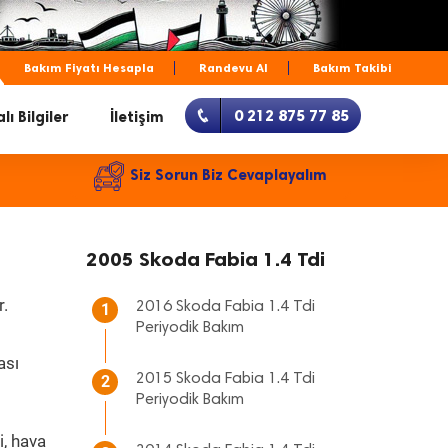
Bakım Fiyatı Hesapla
Randevu Al
Bakım Takibi
0 212 875 77 85
lı Bilgiler
İletişim
Siz Sorun Biz Cevaplayalım
2005 Skoda Fabia 1.4 Tdi
r.
2016 Skoda Fabia 1.4 Tdi
1
Periyodik Bakım
ası
2015 Skoda Fabia 1.4 Tdi
2
Periyodik Bakım
i, hava