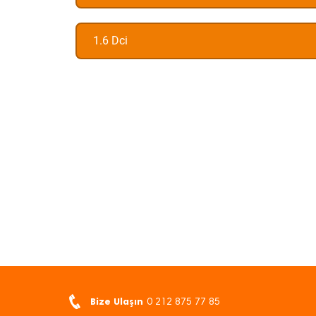
1.6 Dci
Bize Ulaşın
0 212 875 77 85