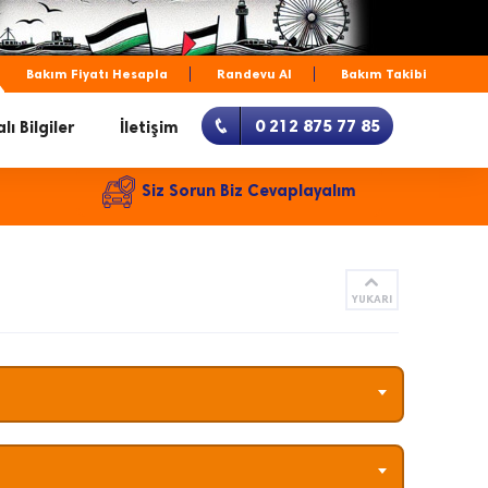
Bakım Fiyatı Hesapla
Randevu Al
Bakım Takibi
0 212 875 77 85
lı Bilgiler
İletişim
Siz Sorun Biz Cevaplayalım
YUKARI