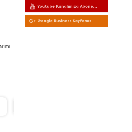
Youtube Kanalımıza Abone
Olun
Google Business Sayfamız
arımı
 TL
Bmw 3 Serisi Periyodik Bakım 9.826 TL
2012 Model 328i Motor