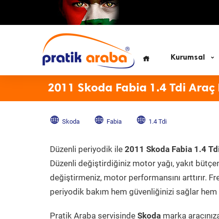
Kurumsal
2011 Skoda Fabia 1.4 Tdi Araç
Skoda
Fabia
1.4 Tdi
Düzenli periyodik ile
2011 Skoda Fabia 1.4 Td
Düzenli değiştirdiğiniz motor yağı, yakıt bütçeni
değiştirmeniz, motor performansını arttırır. Fr
periyodik bakım hem güvenliğinizi sağlar hem d
Pratik Araba servisinde
Skoda
marka aracınıza