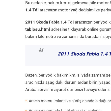
Bu nedenle, bakım km. si gelmese bile motor 
1.4 Tdi
aracınızın motor yağ değişimi ve periyo
2011 Skoda Fabia 1.4 Tdi
aracınızın periyodi
tablosu.html
adresine tıklayarak online görün
bakım kilometre ve zamanını da buradan izleyeb
“
2011 Skoda Fabia 1.4 T
Bazen, periyodik bakım km. si yâda zamanı gelme
aracınızda aşağıdaki durumlardan birini yaşadı
Araba servisini ziyaret etmenizi tavsiye ederiz.
Aracın motoru rolanti ve sürüş anında olduğund
Aracın motorunda bir tıkırtı sesi duyulursa