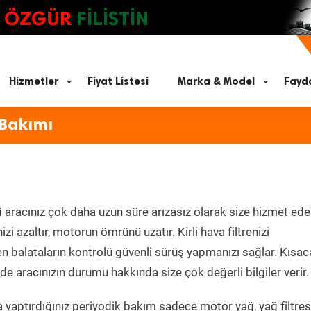
ÖZGÜR
FİLİSTİN
Hizmetler
Fiyat Listesi
Marka & Model
Fayda
 Bakımı
i
aracınız çok daha uzun süre arızasız olarak size hizmet ede
zi azaltır, motorun ömrünü uzatır. Kirli hava filtrenizi
en balataların kontrolü güvenli sürüş yapmanızı sağlar. Kısac
e aracınızın durumu hakkında size çok değerli bilgiler verir.
 yaptırdığınız periyodik bakım sadece motor yağ, yağ filtres