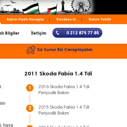
Bakım Fiyatı Hesapla
Randevu Al
Bakım Takibi
0 212 875 77 85
lı Bilgiler
İletişim
Siz Sorun Biz Cevaplayalım
2011 Skoda Fabia 1.4 Tdi
r.
2016 Skoda Fabia 1.4 Tdi
1
Periyodik Bakım
ası
2015 Skoda Fabia 1.4 Tdi
2
Periyodik Bakım
i, hava