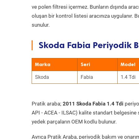
ve polen filtresi içermez. Bunların dışında ar
oluşan bir kontrol listesi aracınıza uygulanır.
sunulur.
Skoda Fabia Periyodik B
Marka
Seri
Model
Skoda
Fabia
1.4 Tdi
Pratik araba;
2011 Skoda Fabia 1.4 Tdi
periyo
API - ACEA - ILSAC) kalite standart belgesine 
yedek parçaların OEM kodlu bulunur.
Ayrıca Pratik Araba, periyodik bakım ve onarım