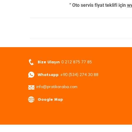
" Oto servis fiyat teklifi için
ww
Bize Ulaşın
0 212 875 77 85
Whatsapp
+90 (534) 274 30 88
info@pratikaraba.com
Google Map