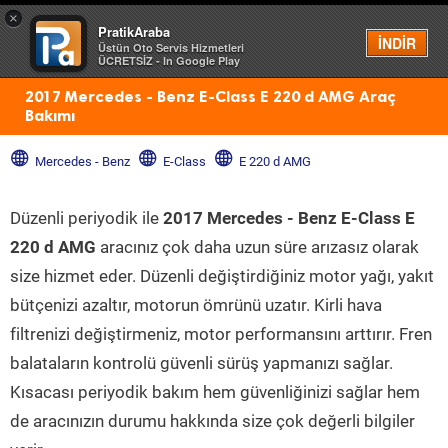
×
PratikAraba
Menü
İNDİR
Üstün Oto Servis Hizmetleri
ÜCRETSİZ - In Google Play
2017 Mercedes - Benz E-Class E 220 d AMG Araç
Bakımı
Mercedes - Benz
E-Class
E 220 d AMG
Düzenli periyodik ile
2017 Mercedes - Benz E-Class E
220 d AMG
aracınız çok daha uzun süre arızasız olarak
size hizmet eder. Düzenli değiştirdiğiniz motor yağı, yakıt
bütçenizi azaltır, motorun ömrünü uzatır. Kirli hava
filtrenizi değiştirmeniz, motor performansını arttırır. Fren
balataların kontrolü güvenli sürüş yapmanızı sağlar.
Kısacası periyodik bakım hem güvenliğinizi sağlar hem
de aracınızın durumu hakkında size çok değerli bilgiler