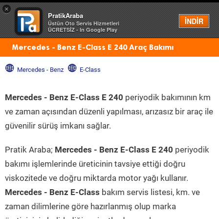
×
PratikAraba
Menü
İNDİR
Üstün Oto Servis Hizmetleri
ÜCRETSİZ - In Google Play
Mercedes - Benz E-Class E 240 Araç Bakımı
Mercedes - Benz
E-Class
Mercedes - Benz E-Class E 240
periyodik bakımının km
ve zaman açısından düzenli yapılması, arızasız bir araç ile
güvenilir sürüş imkanı sağlar.
Pratik Araba;
Mercedes - Benz E-Class E 240
periyodik
bakımı işlemlerinde üreticinin tavsiye ettiği doğru
viskozitede ve doğru miktarda motor yağı kullanır.
Mercedes - Benz E-Class
bakım servis listesi, km. ve
zaman dilimlerine göre hazırlanmış olup marka