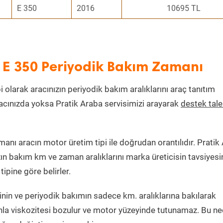
E 350
2016
10695 TL
s E 350 Periyodik Bakım Zamanı
i olarak aracınızın periyodik bakım aralıklarını araç tanıtım
aracınızda yoksa Pratik Araba servisimizi arayarak
destek tal
nı aracın motor üretim tipi ile doğrudan orantılıdır. Pratik
zın bakım km ve zaman aralıklarını marka üreticisin tavsiyesi
ipine göre belirler.
nin ve periyodik bakımın sadece km. aralıklarına bakılarak
nla viskozitesi bozulur ve motor yüzeyinde tutunamaz. Bu n