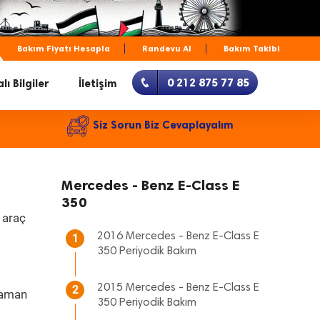
Bakım Fiyatı Hesapla
Randevu Al
Bakım Takibi
0 212 875 77 85
lı Bilgiler
İletişim
Siz Sorun Biz Cevaplayalım
Mercedes - Benz E-Class E
350
 araç
2016 Mercedes - Benz E-Class E
1
350 Periyodik Bakım
2015 Mercedes - Benz E-Class E
2
zaman
350 Periyodik Bakım