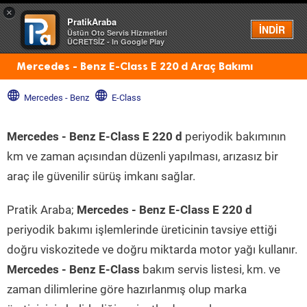
×
PratikAraba
Menü
İNDİR
Üstün Oto Servis Hizmetleri
ÜCRETSİZ - In Google Play
Mercedes - Benz E-Class E 220 d Araç Bakımı
Mercedes - Benz
E-Class
Mercedes - Benz E-Class E 220 d
periyodik bakımının
km ve zaman açısından düzenli yapılması, arızasız bir
araç ile güvenilir sürüş imkanı sağlar.
Pratik Araba;
Mercedes - Benz E-Class E 220 d
periyodik bakımı işlemlerinde üreticinin tavsiye ettiği
doğru viskozitede ve doğru miktarda motor yağı kullanır.
Mercedes - Benz E-Class
bakım servis listesi, km. ve
zaman dilimlerine göre hazırlanmış olup marka