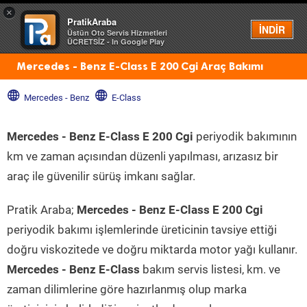
×
PratikAraba
Menü
İNDİR
Üstün Oto Servis Hizmetleri
ÜCRETSİZ - In Google Play
Mercedes - Benz E-Class E 200 Cgi Araç Bakımı
Mercedes - Benz
E-Class
Mercedes - Benz E-Class E 200 Cgi
periyodik bakımının
km ve zaman açısından düzenli yapılması, arızasız bir
araç ile güvenilir sürüş imkanı sağlar.
Pratik Araba;
Mercedes - Benz E-Class E 200 Cgi
periyodik bakımı işlemlerinde üreticinin tavsiye ettiği
doğru viskozitede ve doğru miktarda motor yağı kullanır.
Mercedes - Benz E-Class
bakım servis listesi, km. ve
zaman dilimlerine göre hazırlanmış olup marka