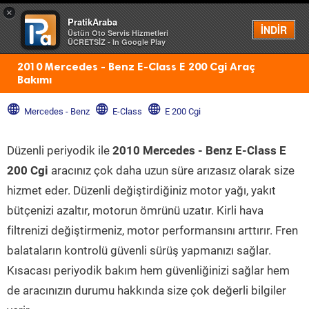
×
PratikAraba
Menü
İNDİR
Üstün Oto Servis Hizmetleri
ÜCRETSİZ - In Google Play
2010 Mercedes - Benz E-Class E 200 Cgi Araç
Bakımı
Mercedes - Benz
E-Class
E 200 Cgi
Düzenli periyodik ile
2010 Mercedes - Benz E-Class E
200 Cgi
aracınız çok daha uzun süre arızasız olarak size
hizmet eder. Düzenli değiştirdiğiniz motor yağı, yakıt
bütçenizi azaltır, motorun ömrünü uzatır. Kirli hava
filtrenizi değiştirmeniz, motor performansını arttırır. Fren
balataların kontrolü güvenli sürüş yapmanızı sağlar.
Kısacası periyodik bakım hem güvenliğinizi sağlar hem
de aracınızın durumu hakkında size çok değerli bilgiler