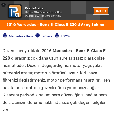
×
PratikAraba
Menü
İNDİR
Üstün Oto Servis Hizmetleri
ÜCRETSİZ - In Google Play
2016 Mercedes - Benz E-Class E 220 d Araç Bakımı
Mercedes - Benz
E-Class
E 220 d
Düzenli periyodik ile
2016 Mercedes - Benz E-Class E
220 d
aracınız çok daha uzun süre arızasız olarak size
hizmet eder. Düzenli değiştirdiğiniz motor yağı, yakıt
bütçenizi azaltır, motorun ömrünü uzatır. Kirli hava
filtrenizi değiştirmeniz, motor performansını arttırır. Fren
balataların kontrolü güvenli sürüş yapmanızı sağlar.
Kısacası periyodik bakım hem güvenliğinizi sağlar hem
de aracınızın durumu hakkında size çok değerli bilgiler
verir.