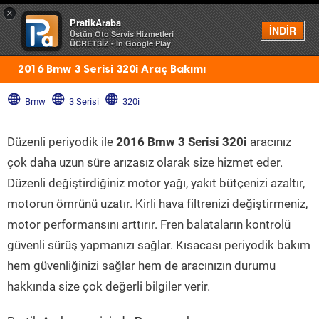
×
PratikAraba
Menü
İNDİR
Üstün Oto Servis Hizmetleri
ÜCRETSİZ - In Google Play
2016 Bmw 3 Serisi 320i Araç Bakımı
Bmw
3 Serisi
320i
Düzenli periyodik ile
2016 Bmw 3 Serisi 320i
aracınız
çok daha uzun süre arızasız olarak size hizmet eder.
Düzenli değiştirdiğiniz motor yağı, yakıt bütçenizi azaltır,
motorun ömrünü uzatır. Kirli hava filtrenizi değiştirmeniz,
motor performansını arttırır. Fren balataların kontrolü
güvenli sürüş yapmanızı sağlar. Kısacası periyodik bakım
hem güvenliğinizi sağlar hem de aracınızın durumu
hakkında size çok değerli bilgiler verir.