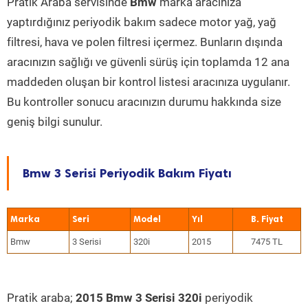
Pratik Araba servisinde
Bmw
marka aracınıza
yaptırdığınız periyodik bakım sadece motor yağ, yağ
filtresi, hava ve polen filtresi içermez. Bunların dışında
aracınızın sağlığı ve güvenli sürüş için toplamda 12 ana
maddeden oluşan bir kontrol listesi aracınıza uygulanır.
Bu kontroller sonucu aracınızın durumu hakkında size
geniş bilgi sunulur.
Bmw 3 Serisi Periyodik Bakım Fiyatı
Marka
Seri
Model
Yıl
Bmw
3 Serisi
320i
2015
7475 TL
Pratik araba;
2015 Bmw 3 Serisi 320i
periyodik