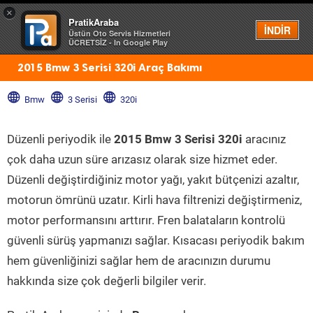
×
PratikAraba
Menü
İNDİR
Üstün Oto Servis Hizmetleri
ÜCRETSİZ - In Google Play
2015 Bmw 3 Serisi 320i Araç Bakımı
Bmw
3 Serisi
320i
Düzenli periyodik ile
2015 Bmw 3 Serisi 320i
aracınız
çok daha uzun süre arızasız olarak size hizmet eder.
Düzenli değiştirdiğiniz motor yağı, yakıt bütçenizi azaltır,
motorun ömrünü uzatır. Kirli hava filtrenizi değiştirmeniz,
motor performansını arttırır. Fren balataların kontrolü
güvenli sürüş yapmanızı sağlar. Kısacası periyodik bakım
hem güvenliğinizi sağlar hem de aracınızın durumu
hakkında size çok değerli bilgiler verir.