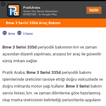
×
PratikAraba
Menü
İNDİR
Üstün Oto Servis Hizmetleri
ÜCRETSİZ - In Google Play
Bmw 3 Serisi 335d Araç Bakımı
Bmw
3 Serisi
Bmw 3 Serisi 335d
periyodik bakımının km ve zaman
açısından düzenli yapılması, arızasız bir araç ile güvenilir
sürüş imkanı sağlar.
Pratik Araba;
Bmw 3 Serisi 335d
periyodik bakımı
işlemlerinde üreticinin tavsiye ettiği doğru viskozitede ve
doğru miktarda motor yağı kullanır.
Bmw 3 Serisi
bakım
servis listesi, km. ve zaman dilimlerine göre hazırlanmış
olup marka üreticisinin belirlediği periyotlarda uygulanır.