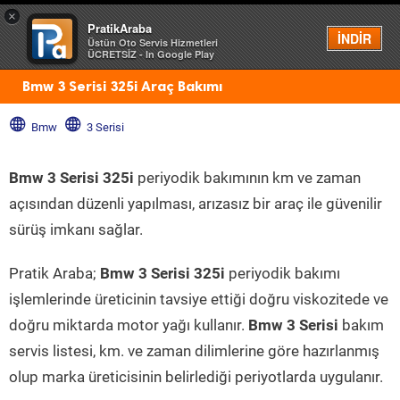
×
PratikAraba
Menü
İNDİR
Üstün Oto Servis Hizmetleri
ÜCRETSİZ - In Google Play
Bmw 3 Serisi 325i Araç Bakımı
Bmw
3 Serisi
Bmw 3 Serisi 325i
periyodik bakımının km ve zaman
açısından düzenli yapılması, arızasız bir araç ile güvenilir
sürüş imkanı sağlar.
Pratik Araba;
Bmw 3 Serisi 325i
periyodik bakımı
işlemlerinde üreticinin tavsiye ettiği doğru viskozitede ve
doğru miktarda motor yağı kullanır.
Bmw 3 Serisi
bakım
servis listesi, km. ve zaman dilimlerine göre hazırlanmış
olup marka üreticisinin belirlediği periyotlarda uygulanır.