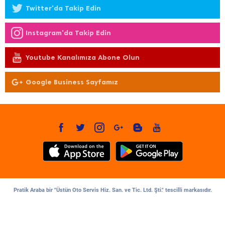
Twitter'da Takip Edin
Instagram'da Takip Edin
Youtube Kanalımıza Abone Olun
Google Business Sayfamız
Pratik Araba bir "Üstün Oto Servis Hiz. San. ve Tic. Ltd. Şti." tescilli markasıdır.