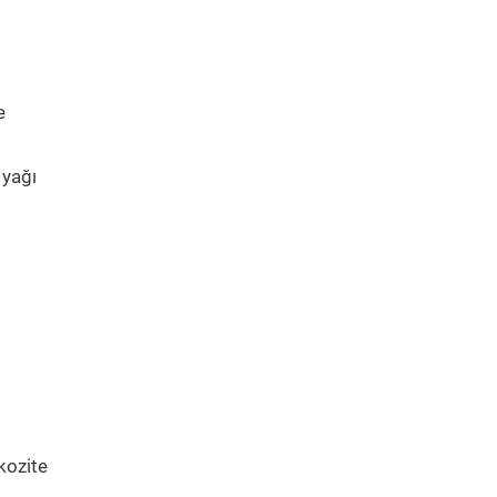
e
 yağı
kozite