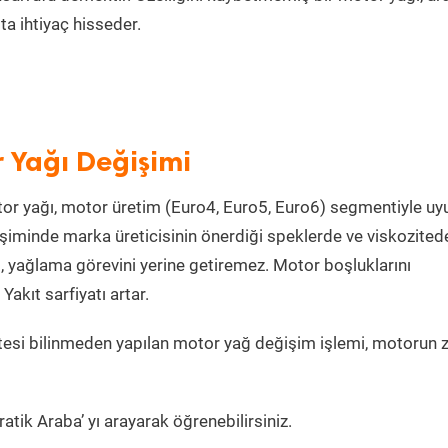
a ihtiyaç hisseder.
r Yağı Değişimi
or yağı, motor üretim (Euro4, Euro5, Euro6) segmentiyle u
iminde marka üreticisinin önerdiği speklerde ve viskozited
, yağlama görevini yerine getiremez. Motor boşluklarını
kıt sarfiyatı artar.
esi bilinmeden yapılan motor yağ değişim işlemi, motorun z
atik Araba’ yı arayarak öğrenebilirsiniz.