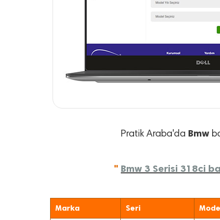
Bmw
Pratik Araba'da
ba
"
Bmw 3 Serisi 318ci ba
Marka
Seri
Mode