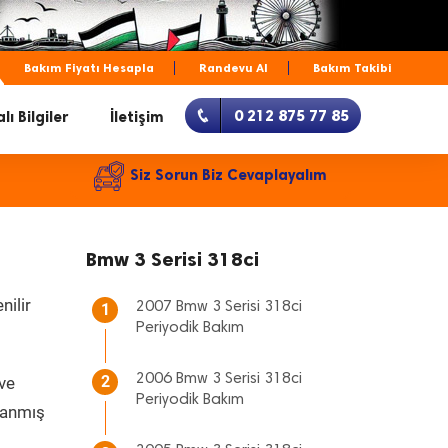
Bakım Fiyatı Hesapla
Randevu Al
Bakım Takibi
0 212 875 77 85
lı Bilgiler
İletişim
Siz Sorun Biz Cevaplayalım
Bmw 3 Serisi 318ci
nilir
2007 Bmw 3 Serisi 318ci
1
Periyodik Bakım
2006 Bmw 3 Serisi 318ci
2
 ve
Periyodik Bakım
rlanmış