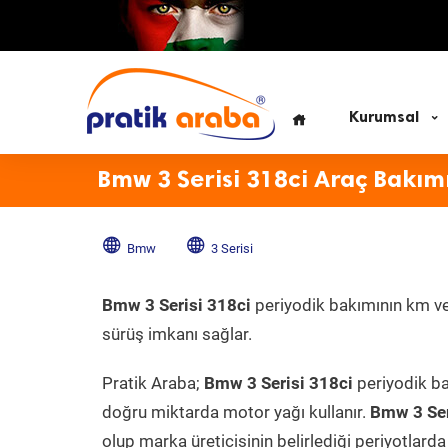
Kurumsal
Bmw 3 Serisi 318ci Araç Bakım
Bmw
3 Serisi
Bmw 3 Serisi 318ci
periyodik bakımının km ve 
sürüş imkanı sağlar.
Pratik Araba;
Bmw 3 Serisi 318ci
periyodik ba
doğru miktarda motor yağı kullanır.
Bmw 3 Ser
olup marka üreticisinin belirlediği periyotlarda