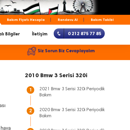
Bakım Fiyatı Hesapla
Randevu Al
Bakım Takibi
0 212 875 77 85
lı Bilgiler
İletişim
Siz Sorun Biz Cevaplayalım
2010 Bmw 3 Serisi 320i
2021 Bmw 3 Serisi 320i Periyodik
1
Bakım
ası
2020 Bmw 3 Serisi 320i Periyodik
2
Bakım
 hava