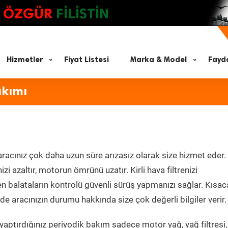
ÖZGÜR
FİLİSTİN
Hizmetler
Fiyat Listesi
Marka & Model
Fayda
akımı
racınız çok daha uzun süre arızasız olarak size hizmet eder.
zi azaltır, motorun ömrünü uzatır. Kirli hava filtrenizi
en balataların kontrolü güvenli sürüş yapmanızı sağlar. Kısac
e aracınızın durumu hakkında size çok değerli bilgiler verir.
aptırdığınız periyodik bakım sadece motor yağ, yağ filtresi,