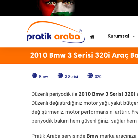
Kurumsal
2010 Bmw 3 Serisi 320i Araç B
Bmw
3 Serisi
320i
Düzenli periyodik ile
2010 Bmw 3 Serisi 320i
a
Düzenli değiştirdiğiniz motor yağı, yakıt bütçeni
değiştirmeniz, motor performansını arttırır. Fr
periyodik bakım hem güvenliğinizi sağlar hem d
Pratik Araba servisinde
Bmw
marka aracınıza y