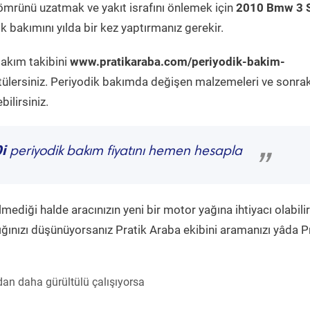
ömrünü uzatmak ve yakıt israfını önlemek için
2010 Bmw 3 S
 bakımını yılda bir kez yaptırmanız gerekir.
bakım takibini
www.pratikaraba.com/periyodik-bakim-
tülersiniz. Periyodik bakımda değişen malzemeleri ve sonrak
ilirsiniz.
i
periyodik bakım fiyatını hemen hesapla
”
diği halde aracınızın yeni bir motor yağına ihtiyacı olabilir
ğınızı düşünüyorsanız Pratik Araba ekibini aramanızı yâda P
an daha gürültülü çalışıyorsa