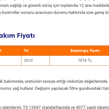
acınızın sağlığı ve güvenli sürüş için toplamda 12 ana madded
 Bu kontroller sonucu aracınızın durumu hakkında size geniş bi
akım Fiyatı
l
Yıl
Başlangıç Fiyatı
2010
7076 TL
k bakımında, üreticinin tavsiye ettiği viskotize değerlerinde, 
 motor yağ kullanır. Değişim yapılacak filtre gurubundaki tü
 işlemlerini; TS 12047 standartlarında ve 4077 sayılı tüketic