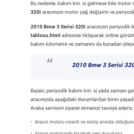
Bu nedenle, bakım km. si gelmese bile motor 
320i
aracınızın motor yağ değişimi ve periyodik
2010 Bmw 3 Serisi 320i
aracınızın periyodik 
tablosu.html
adresine tıklayarak online görün
bakım kilometre ve zamanını da buradan izleyeb
“
2010 Bmw 3 Serisi 320
Bazen, periyodik bakım km. si yâda zamanı gelme
aracınızda aşağıdaki durumlardan birini yaşadı
Araba servisini ziyaret etmenizi tavsiye ederiz.
Aracın motoru rolanti ve sürüş anında olduğund
Aracın motorunda bir tıkırtı sesi duyulursa