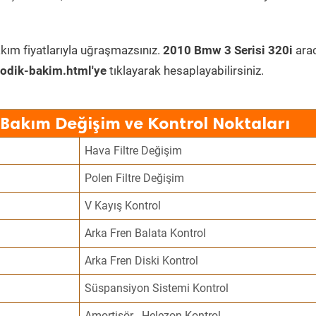
kım fiyatlarıyla uğraşmazsınız.
2010 Bmw 3 Serisi 320i
ara
odik-bakim.html'ye
tıklayarak hesaplayabilirsiniz.
 Bakım Değişim ve Kontrol Noktaları
Hava Filtre Değişim
Polen Filtre Değişim
V Kayış Kontrol
Arka Fren Balata Kontrol
Arka Fren Diski Kontrol
Süspansiyon Sistemi Kontrol
Amortisör - Helezon Kontrol