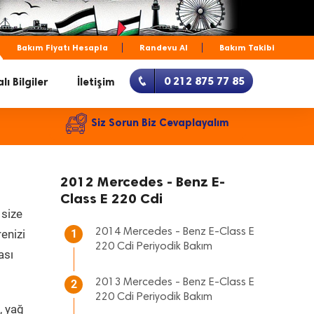
Bakım Fiyatı Hesapla
Randevu Al
Bakım Takibi
0 212 875 77 85
lı Bilgiler
İletişim
Siz Sorun Biz Cevaplayalım
2012 Mercedes - Benz E-
Class E 220 Cdi
 size
2014 Mercedes - Benz E-Class E
renizi
1
220 Cdi Periyodik Bakım
ası
2013 Mercedes - Benz E-Class E
2
220 Cdi Periyodik Bakım
, yağ