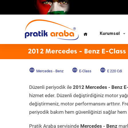
Kurumsal
2012 Mercedes - Benz E-Class 
Mercedes - Benz
E-Class
E 220 Cdi
Düzenli periyodik ile
2012 Mercedes - Benz E-
hizmet eder. Düzenli değiştirdiğiniz motor yağı, 
değiştirmeniz, motor performansını arttırır. Fr
periyodik bakım hem güvenliğinizi sağlar hem d
Pratik Araba servisinde
Mercedes - Benz
mark