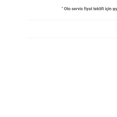
" Oto servis fiyat teklifi için
ww