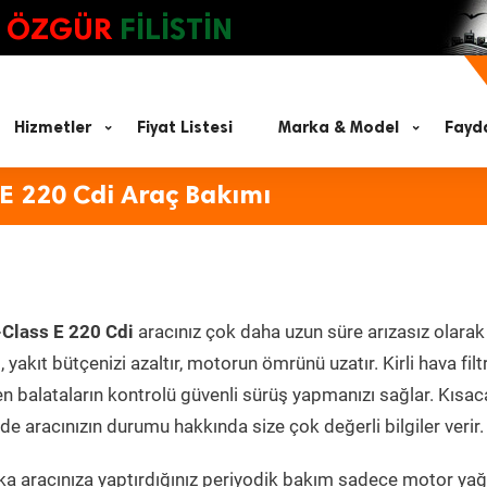
ÖZGÜR
FİLİSTİN
Hizmetler
Fiyat Listesi
Marka & Model
Fayda
E 220 Cdi Araç Bakımı
Class E 220 Cdi
aracınız çok daha uzun süre arızasız olarak
yakıt bütçenizi azaltır, motorun ömrünü uzatır. Kirli hava filt
en balataların kontrolü güvenli sürüş yapmanızı sağlar. Kısac
e aracınızın durumu hakkında size çok değerli bilgiler verir.
a aracınıza yaptırdığınız periyodik bakım sadece motor yağ