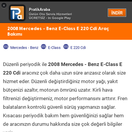
×
PratikAraba
Menü
İNDİR
Üstün Oto Servis Hizmetleri
ÜCRETSİZ - In Google Play
2008 Mercedes - Benz E-Class E 220 Cdi Araç
Bakımı
Mercedes - Benz
E-Class
E 220 Cdi
Düzenli periyodik ile
2008 Mercedes - Benz E-Class E
220 Cdi
aracınız çok daha uzun süre arızasız olarak size
hizmet eder. Düzenli değiştirdiğiniz motor yağı, yakıt
bütçenizi azaltır, motorun ömrünü uzatır. Kirli hava
filtrenizi değiştirmeniz, motor performansını arttırır. Fren
balataların kontrolü güvenli sürüş yapmanızı sağlar.
Kısacası periyodik bakım hem güvenliğinizi sağlar hem
de aracınızın durumu hakkında size çok değerli bilgiler