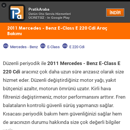
×
PratikAraba
Menü
İNDİR
Üstün Oto Servis Hizmetleri
ÜCRETSİZ - In Google Play
2011 Mercedes - Benz E-Class E 220 Cdi Araç
Bakımı
Mercedes - Benz
E-Class
E 220 Cdi
Düzenli periyodik ile
2011 Mercedes - Benz E-Class E
220 Cdi
aracınız çok daha uzun süre arızasız olarak size
hizmet eder. Düzenli değiştirdiğiniz motor yağı, yakıt
bütçenizi azaltır, motorun ömrünü uzatır. Kirli hava
filtrenizi değiştirmeniz, motor performansını arttırır. Fren
balataların kontrolü güvenli sürüş yapmanızı sağlar.
Kısacası periyodik bakım hem güvenliğinizi sağlar hem
de aracınızın durumu hakkında size çok değerli bilgiler