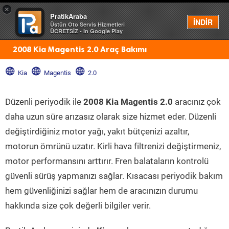
×
PratikAraba
Menü
İNDİR
Üstün Oto Servis Hizmetleri
ÜCRETSİZ - In Google Play
2008 Kia Magentis 2.0 Araç Bakımı
Kia
Magentis
2.0
Düzenli periyodik ile
2008 Kia Magentis 2.0
aracınız çok
daha uzun süre arızasız olarak size hizmet eder. Düzenli
değiştirdiğiniz motor yağı, yakıt bütçenizi azaltır,
motorun ömrünü uzatır. Kirli hava filtrenizi değiştirmeniz,
motor performansını arttırır. Fren balataların kontrolü
güvenli sürüş yapmanızı sağlar. Kısacası periyodik bakım
hem güvenliğinizi sağlar hem de aracınızın durumu
hakkında size çok değerli bilgiler verir.