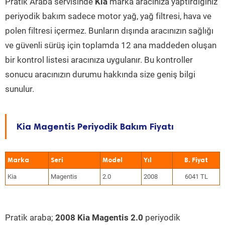
Pratik Araba servisinde
Kia
marka aracınıza yaptırdığınız
periyodik bakım sadece motor yağ, yağ filtresi, hava ve
polen filtresi içermez. Bunların dışında aracınızın sağlığı
ve güvenli sürüş için toplamda 12 ana maddeden oluşan
bir kontrol listesi aracınıza uygulanır. Bu kontroller
sonucu aracınızın durumu hakkında size geniş bilgi
sunulur.
Kia Magentis Periyodik Bakım Fiyatı
Marka
Seri
Model
Yıl
Kia
Magentis
2.0
2008
6041 TL
Pratik araba;
2008 Kia Magentis 2.0
periyodik