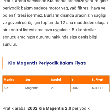
Pratik Araba servisinde
Kia
marka aracınıza yaptırdığınız
periyodik bakım sadece motor yağ, yağ filtresi, hava ve
polen filtresi içermez. Bunların dışında aracınızın sağlığı
ve güvenli sürüş için toplamda 12 ana maddeden oluşan
bir kontrol listesi aracınıza uygulanır. Bu kontroller
sonucu aracınızın durumu hakkında size geniş bilgi
sunulur.
Kia Magentis Periyodik Bakım Fiyatı
Marka
Seri
Model
Yıl
Kia
Magentis
2.0
2002
6041 TL
Pratik araba;
2002 Kia Magentis 2.0
periyodik