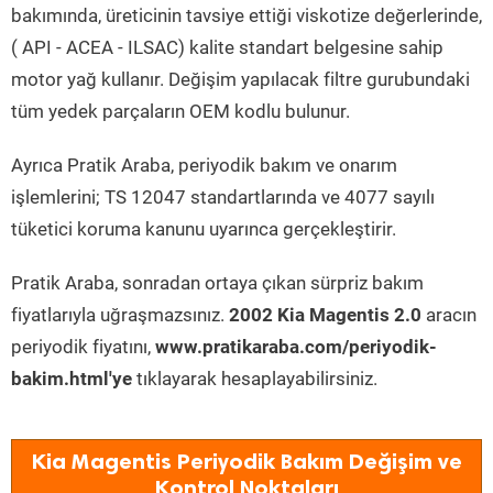
bakımında, üreticinin tavsiye ettiği viskotize değerlerinde,
( API - ACEA - ILSAC) kalite standart belgesine sahip
motor yağ kullanır. Değişim yapılacak filtre gurubundaki
tüm yedek parçaların OEM kodlu bulunur.
Ayrıca Pratik Araba, periyodik bakım ve onarım
işlemlerini; TS 12047 standartlarında ve 4077 sayılı
tüketici koruma kanunu uyarınca gerçekleştirir.
Pratik Araba, sonradan ortaya çıkan sürpriz bakım
fiyatlarıyla uğraşmazsınız.
2002 Kia Magentis 2.0
aracın
periyodik fiyatını,
www.pratikaraba.com/periyodik-
bakim.html'ye
tıklayarak hesaplayabilirsiniz.
Kia Magentis Periyodik Bakım Değişim ve
Kontrol Noktaları