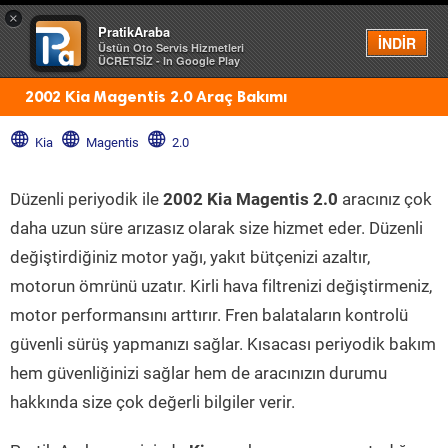
×
PratikAraba
Menü
İNDİR
Üstün Oto Servis Hizmetleri
ÜCRETSİZ - In Google Play
2002 Kia Magentis 2.0 Araç Bakımı
Kia
Magentis
2.0
Düzenli periyodik ile
2002 Kia Magentis 2.0
aracınız çok
daha uzun süre arızasız olarak size hizmet eder. Düzenli
değiştirdiğiniz motor yağı, yakıt bütçenizi azaltır,
motorun ömrünü uzatır. Kirli hava filtrenizi değiştirmeniz,
motor performansını arttırır. Fren balataların kontrolü
güvenli sürüş yapmanızı sağlar. Kısacası periyodik bakım
hem güvenliğinizi sağlar hem de aracınızın durumu
hakkında size çok değerli bilgiler verir.