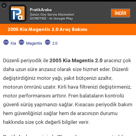
×
PratikAraba
Menü
İNDİR
Üstün Oto Servis Hizmetleri
ÜCRETSİZ - In Google Play
2005 Kia Magentis 2.0 Araç Bakımı
Kia
Magentis
2.0
Düzenli periyodik ile
2005 Kia Magentis 2.0
aracınız çok
daha uzun süre arızasız olarak size hizmet eder. Düzenli
değiştirdiğiniz motor yağı, yakıt bütçenizi azaltır,
motorun ömrünü uzatır. Kirli hava filtrenizi değiştirmeniz,
motor performansını arttırır. Fren balataların kontrolü
güvenli sürüş yapmanızı sağlar. Kısacası periyodik bakım
hem güvenliğinizi sağlar hem de aracınızın durumu
hakkında size çok değerli bilgiler verir.