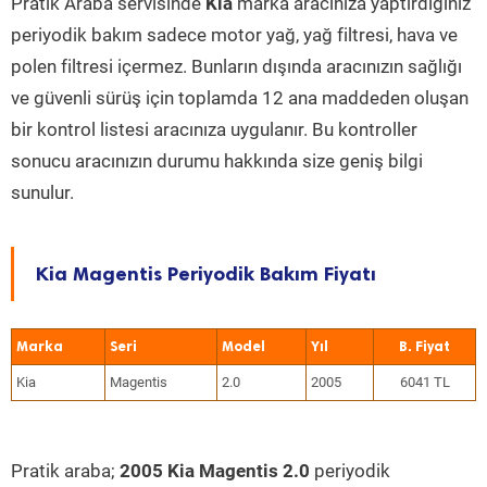
Pratik Araba servisinde
Kia
marka aracınıza yaptırdığınız
periyodik bakım sadece motor yağ, yağ filtresi, hava ve
polen filtresi içermez. Bunların dışında aracınızın sağlığı
ve güvenli sürüş için toplamda 12 ana maddeden oluşan
bir kontrol listesi aracınıza uygulanır. Bu kontroller
sonucu aracınızın durumu hakkında size geniş bilgi
sunulur.
Kia Magentis Periyodik Bakım Fiyatı
Marka
Seri
Model
Yıl
Kia
Magentis
2.0
2005
6041 TL
Pratik araba;
2005 Kia Magentis 2.0
periyodik