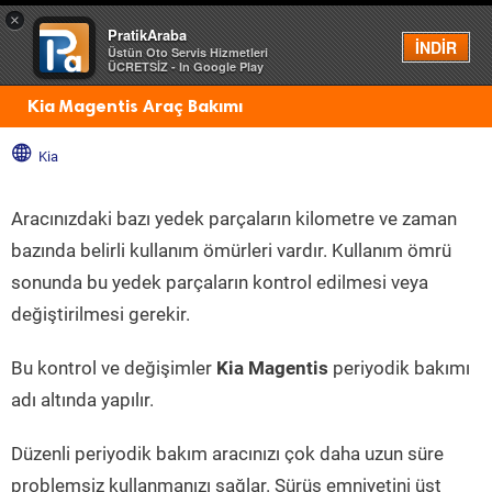
×
PratikAraba
Menü
İNDİR
Üstün Oto Servis Hizmetleri
ÜCRETSİZ - In Google Play
Kia Magentis Araç Bakımı
Kia
Aracınızdaki bazı yedek parçaların kilometre ve zaman
bazında belirli kullanım ömürleri vardır. Kullanım ömrü
sonunda bu yedek parçaların kontrol edilmesi veya
değiştirilmesi gerekir.
Bu kontrol ve değişimler
Kia Magentis
periyodik bakımı
adı altında yapılır.
Düzenli periyodik bakım aracınızı çok daha uzun süre
problemsiz kullanmanızı sağlar. Sürüş emniyetini üst