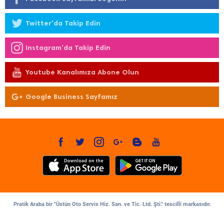
Twitter'da Takip Edin
Instagram'da Takip Edin
Youtube Kanalımıza Abone Olun
Google Business Sayfamız
Pratik Araba bir "Üstün Oto Servis Hiz. San. ve Tic. Ltd. Şti." tescilli markasıdır.