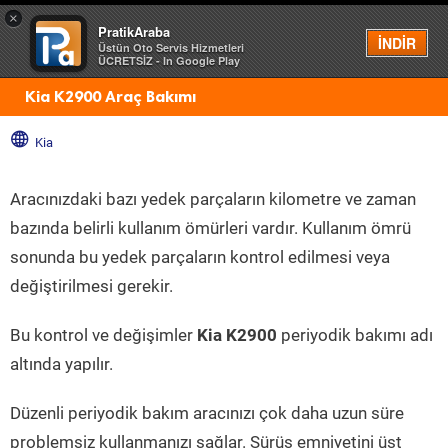
×
PratikAraba
Menü
İNDİR
Üstün Oto Servis Hizmetleri
ÜCRETSİZ - In Google Play
Kia K2900 Araç Bakımı
Kia
Aracınızdaki bazı yedek parçaların kilometre ve zaman
bazında belirli kullanım ömürleri vardır. Kullanım ömrü
sonunda bu yedek parçaların kontrol edilmesi veya
değiştirilmesi gerekir.
Bu kontrol ve değişimler
Kia K2900
periyodik bakımı adı
altında yapılır.
Düzenli periyodik bakım aracınızı çok daha uzun süre
problemsiz kullanmanızı sağlar. Sürüş emniyetini üst