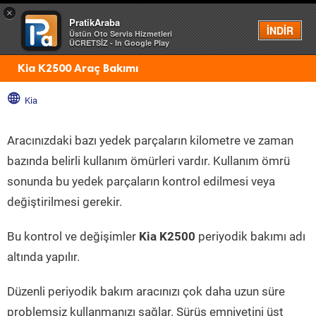
×
PratikAraba
Menü
İNDİR
Üstün Oto Servis Hizmetleri
ÜCRETSİZ - In Google Play
Kia K2500 Araç Bakımı
Kia
Aracınızdaki bazı yedek parçaların kilometre ve zaman
bazında belirli kullanım ömürleri vardır. Kullanım ömrü
sonunda bu yedek parçaların kontrol edilmesi veya
değiştirilmesi gerekir.
Bu kontrol ve değişimler
Kia K2500
periyodik bakımı adı
altında yapılır.
Düzenli periyodik bakım aracınızı çok daha uzun süre
problemsiz kullanmanızı sağlar. Sürüş emniyetini üst