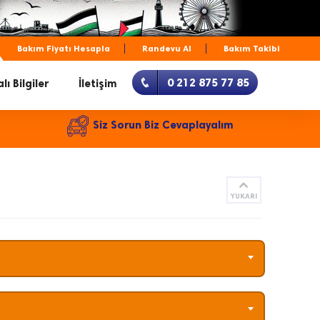
Bakım Fiyatı Hesapla
Randevu Al
Bakım Takibi
0 212 875 77 85
lı Bilgiler
İletişim
Siz Sorun Biz Cevaplayalım
YUKARI