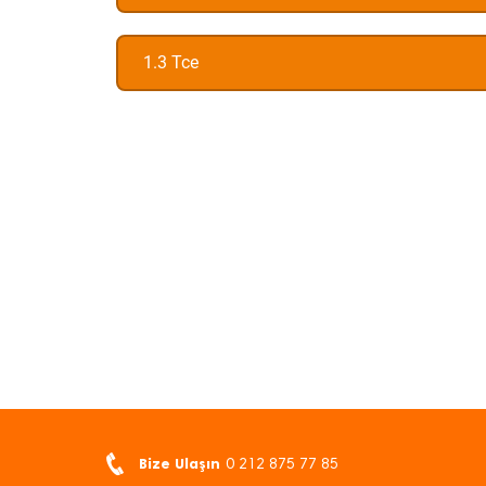
1.3 Tce
Bize Ulaşın
0 212 875 77 85