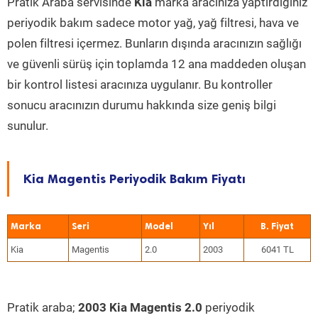
Pratik Araba servisinde
Kia
marka aracınıza yaptırdığınız
periyodik bakım sadece motor yağ, yağ filtresi, hava ve
polen filtresi içermez. Bunların dışında aracınızın sağlığı
ve güvenli sürüş için toplamda 12 ana maddeden oluşan
bir kontrol listesi aracınıza uygulanır. Bu kontroller
sonucu aracınızın durumu hakkında size geniş bilgi
sunulur.
Kia Magentis Periyodik Bakım Fiyatı
Marka
Seri
Model
Yıl
Kia
Magentis
2.0
2003
6041 TL
Pratik araba;
2003 Kia Magentis 2.0
periyodik