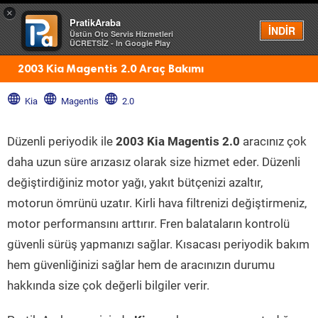
×
PratikAraba
Menü
İNDİR
Üstün Oto Servis Hizmetleri
ÜCRETSİZ - In Google Play
2003 Kia Magentis 2.0 Araç Bakımı
Kia
Magentis
2.0
Düzenli periyodik ile
2003 Kia Magentis 2.0
aracınız çok
daha uzun süre arızasız olarak size hizmet eder. Düzenli
değiştirdiğiniz motor yağı, yakıt bütçenizi azaltır,
motorun ömrünü uzatır. Kirli hava filtrenizi değiştirmeniz,
motor performansını arttırır. Fren balataların kontrolü
güvenli sürüş yapmanızı sağlar. Kısacası periyodik bakım
hem güvenliğinizi sağlar hem de aracınızın durumu
hakkında size çok değerli bilgiler verir.