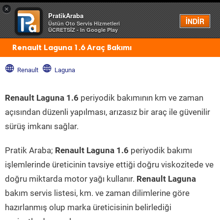
×
PratikAraba
Menü
İNDİR
Üstün Oto Servis Hizmetleri
ÜCRETSİZ - In Google Play
Renault Laguna 1.6 Araç Bakımı
Renault
Laguna
Renault Laguna 1.6
periyodik bakımının km ve zaman
açısından düzenli yapılması, arızasız bir araç ile güvenilir
sürüş imkanı sağlar.
Pratik Araba;
Renault Laguna 1.6
periyodik bakımı
işlemlerinde üreticinin tavsiye ettiği doğru viskozitede ve
doğru miktarda motor yağı kullanır.
Renault Laguna
bakım servis listesi, km. ve zaman dilimlerine göre
hazırlanmış olup marka üreticisinin belirlediği