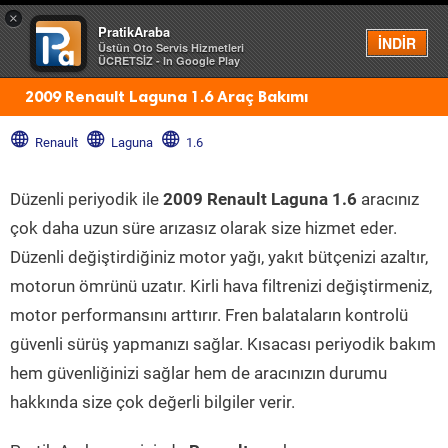
×
PratikAraba
Menü
İNDİR
Üstün Oto Servis Hizmetleri
ÜCRETSİZ - In Google Play
2009 Renault Laguna 1.6 Araç Bakımı
Renault
Laguna
1.6
Düzenli periyodik ile
2009 Renault Laguna 1.6
aracınız
çok daha uzun süre arızasız olarak size hizmet eder.
Düzenli değiştirdiğiniz motor yağı, yakıt bütçenizi azaltır,
motorun ömrünü uzatır. Kirli hava filtrenizi değiştirmeniz,
motor performansını arttırır. Fren balataların kontrolü
güvenli sürüş yapmanızı sağlar. Kısacası periyodik bakım
hem güvenliğinizi sağlar hem de aracınızın durumu
hakkında size çok değerli bilgiler verir.