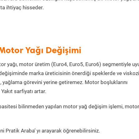
a ihtiyaç hisseder.
Motor Yağı Değişimi
or yağı, motor üretim (Euro4, Euro5, Euro6) segmentiyle u
eğişiminde marka üreticisinin önerdiği speklerde ve viskoz
, yağlama görevini yerine getiremez. Motor boşluklarını
kıt sarfiyatı artar.
asitesi bilinmeden yapılan motor yağ değişim işlemi, moto
i Pratik Araba’ yı arayarak öğrenebilirsiniz.