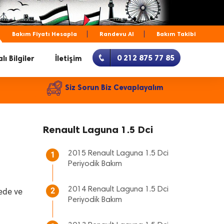
Bakım Fiyatı Hesapla
Randevu Al
Bakım Takibi
0 212 875 77 85
lı Bilgiler
İletişim
Siz Sorun Biz Cevaplayalım
Renault Laguna 1.5 Dci
2015 Renault Laguna 1.5 Dci
1
Periyodik Bakım
2014 Renault Laguna 1.5 Dci
2
tede ve
Periyodik Bakım