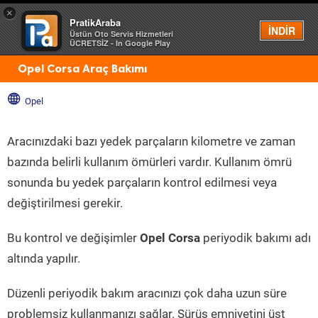
×
PratikAraba
Menü
İNDİR
Üstün Oto Servis Hizmetleri
ÜCRETSİZ - In Google Play
Opel Corsa Araç Bakımı
Opel
Aracınızdaki bazı yedek parçaların kilometre ve zaman
bazında belirli kullanım ömürleri vardır. Kullanım ömrü
sonunda bu yedek parçaların kontrol edilmesi veya
değiştirilmesi gerekir.
Bu kontrol ve değişimler
Opel Corsa
periyodik bakımı adı
altında yapılır.
Düzenli periyodik bakım aracınızı çok daha uzun süre
problemsiz kullanmanızı sağlar. Sürüş emniyetini üst