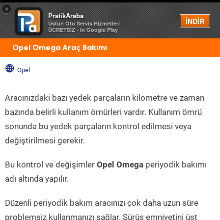
×
PratikAraba
Menü
İNDİR
Üstün Oto Servis Hizmetleri
ÜCRETSİZ - In Google Play
Opel Omega Araç Bakımı
Opel
Aracınızdaki bazı yedek parçaların kilometre ve zaman
bazında belirli kullanım ömürleri vardır. Kullanım ömrü
sonunda bu yedek parçaların kontrol edilmesi veya
değiştirilmesi gerekir.
Bu kontrol ve değişimler
Opel Omega
periyodik bakımı
adı altında yapılır.
Düzenli periyodik bakım aracınızı çok daha uzun süre
problemsiz kullanmanızı sağlar. Sürüş emniyetini üst