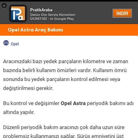
×
PratikAraba
Menü
İNDİR
Üstün Oto Servis Hizmetleri
ÜCRETSİZ - In Google Play
Opel Astra Araç Bakımı
Opel
Aracınızdaki bazı yedek parçaların kilometre ve zaman
bazında belirli kullanım ömürleri vardır. Kullanım ömrü
sonunda bu yedek parçaların kontrol edilmesi veya
değiştirilmesi gerekir.
Bu kontrol ve değişimler
Opel Astra
periyodik bakımı adı
altında yapılır.
Düzenli periyodik bakım aracınızı çok daha uzun süre
problemsiz kullanmanızı sağlar. Sürüş emniyetini üst