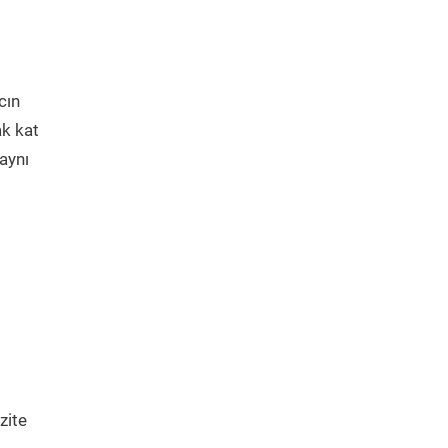
cın
ak kat
aynı
zite