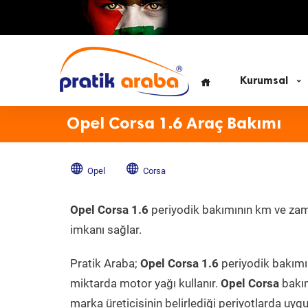
Kurumsal
Opel Corsa 1.6 Araç Bakımı
Opel
Corsa
Opel Corsa 1.6
periyodik bakımının km ve zaman
imkanı sağlar.
Pratik Araba;
Opel Corsa 1.6
periyodik bakımı 
miktarda motor yağı kullanır.
Opel Corsa
bakım
marka üreticisinin belirlediği periyotlarda uygu