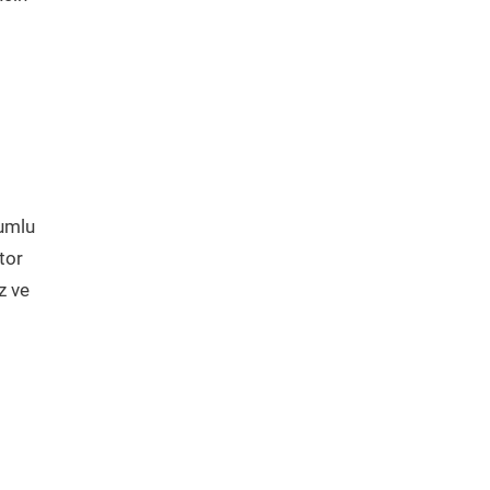
yumlu
tor
z ve