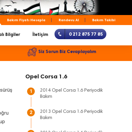
Bakım Fiyatı Hesapla
Randevu Al
Bakım Takibi
0 212 875 77 85
lı Bilgiler
İletişim
Siz Sorun Biz Cevaplayalım
Opel Corsa 1.6
 sürüş
2014 Opel Corsa 1.6 Periyodik
1
Bakım
2013 Opel Corsa 1.6 Periyodik
2
oğru
Bakım
lup