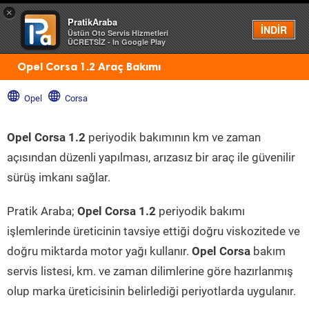
×
PratikAraba
Menü
İNDİR
Üstün Oto Servis Hizmetleri
ÜCRETSİZ - In Google Play
Opel Corsa 1.2 Araç Bakımı
Opel
Corsa
Opel Corsa 1.2
periyodik bakımının km ve zaman
açısından düzenli yapılması, arızasız bir araç ile güvenilir
sürüş imkanı sağlar.
Pratik Araba;
Opel Corsa 1.2
periyodik bakımı
işlemlerinde üreticinin tavsiye ettiği doğru viskozitede ve
doğru miktarda motor yağı kullanır.
Opel Corsa
bakım
servis listesi, km. ve zaman dilimlerine göre hazırlanmış
olup marka üreticisinin belirlediği periyotlarda uygulanır.