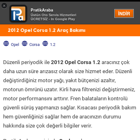
×
PratikAraba
Menü
İNDİR
Üstün Oto Servis Hizmetleri
ÜCRETSİZ - In Google Play
2012 Opel Corsa 1.2 Araç Bakımı
Opel
Corsa
1.2
Düzenli periyodik ile
2012 Opel Corsa 1.2
aracınız çok
daha uzun süre arızasız olarak size hizmet eder. Düzenli
değiştirdiğiniz motor yağı, yakıt bütçenizi azaltır,
motorun ömrünü uzatır. Kirli hava filtrenizi değiştirmeniz,
motor performansını arttırır. Fren balataların kontrolü
güvenli sürüş yapmanızı sağlar. Kısacası periyodik bakım
hem güvenliğinizi sağlar hem de aracınızın durumu
hakkında size çok değerli bilgiler verir.