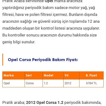
Pratik Araba servisinde
Opel
marka aracınıza
yaptırdığınız periyodik bakım sadece motor yağ, yağ
filtresi, hava ve polen filtresi içermez. Bunların dışında
aracınızın sağlığı ve güvenli sürüş için toplamda 12 ana
maddeden oluşan bir kontrol listesi aracınıza uygulanır.
Bu kontroller sonucu aracınızın durumu hakkında size
geniş bilgi sunulur.
Opel Corsa Periyodik Bakım Fiyatı
Marka
Seri
Model
Yıl
Opel
Corsa
1.2
2012
6784 TL
Pratik araba;
2012 Opel Corsa 1.2
periyodik bakımında,