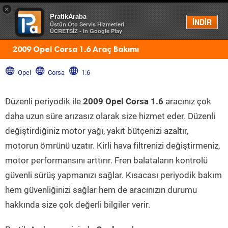
×
PratikAraba
Menü
İNDİR
Üstün Oto Servis Hizmetleri
ÜCRETSİZ - In Google Play
2009 Opel Corsa 1.6 Araç Bakımı
Opel
Corsa
1.6
Düzenli periyodik ile
2009 Opel Corsa 1.6
aracınız çok
daha uzun süre arızasız olarak size hizmet eder. Düzenli
değiştirdiğiniz motor yağı, yakıt bütçenizi azaltır,
motorun ömrünü uzatır. Kirli hava filtrenizi değiştirmeniz,
motor performansını arttırır. Fren balataların kontrolü
güvenli sürüş yapmanızı sağlar. Kısacası periyodik bakım
hem güvenliğinizi sağlar hem de aracınızın durumu
hakkında size çok değerli bilgiler verir.