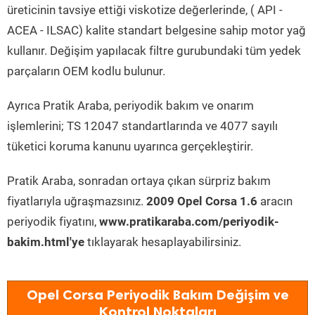
üreticinin tavsiye ettiği viskotize değerlerinde, ( API -
ACEA - ILSAC) kalite standart belgesine sahip motor yağ
kullanır. Değişim yapılacak filtre gurubundaki tüm yedek
parçaların OEM kodlu bulunur.
Ayrıca Pratik Araba, periyodik bakım ve onarım
işlemlerini; TS 12047 standartlarında ve 4077 sayılı
tüketici koruma kanunu uyarınca gerçekleştirir.
Pratik Araba, sonradan ortaya çıkan sürpriz bakım
fiyatlarıyla uğraşmazsınız.
2009 Opel Corsa 1.6
aracın
periyodik fiyatını,
www.pratikaraba.com/periyodik-
bakim.html'ye
tıklayarak hesaplayabilirsiniz.
Opel Corsa Periyodik Bakım Değişim ve
Kontrol Noktaları