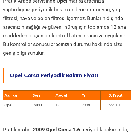
Pratik Araba servisinde
Opel
marka aracınıza
yaptırdığınız periyodik bakım sadece motor yağ, yağ
filtresi, hava ve polen filtresi içermez. Bunların dışında
aracınızın sağlığı ve güvenli sürüş için toplamda 12 ana
maddeden oluşan bir kontrol listesi aracınıza uygulanır.
Bu kontroller sonucu aracınızın durumu hakkında size
geniş bilgi sunulur.
Opel Corsa Periyodik Bakım Fiyatı
Marka
Seri
Model
Yıl
Opel
Corsa
1.6
2009
5551 TL
Pratik araba;
2009 Opel Corsa 1.6
periyodik bakımında,