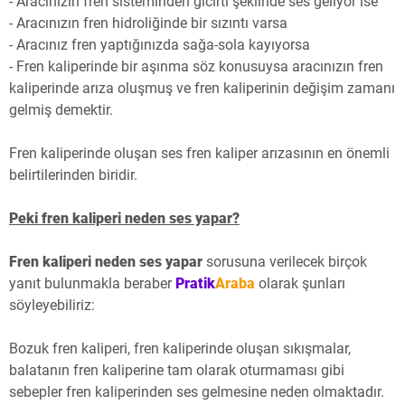
- Aracınızın fren sisteminden gıcırtı şeklinde ses geliyor ise
- Aracınızın fren hidroliğinde bir sızıntı varsa
- Aracınız fren yaptığınızda sağa-sola kayıyorsa
- Fren kaliperinde bir aşınma söz konusuysa aracınızın fren
kaliperinde arıza oluşmuş ve fren kaliperinin değişim zamanı
gelmiş demektir.
Fren kaliperinde oluşan ses fren kaliper arızasının en önemli
belirtilerinden biridir.
Peki fren kaliperi neden ses yapar?
Fren kaliperi neden ses yapar
sorusuna verilecek birçok
yanıt bulunmakla beraber
Pratik
Araba
olarak şunları
söyleyebiliriz:
Bozuk fren kaliperi, fren kaliperinde oluşan sıkışmalar,
balatanın fren kaliperine tam olarak oturmaması gibi
sebepler fren kaliperinden ses gelmesine neden olmaktadır.