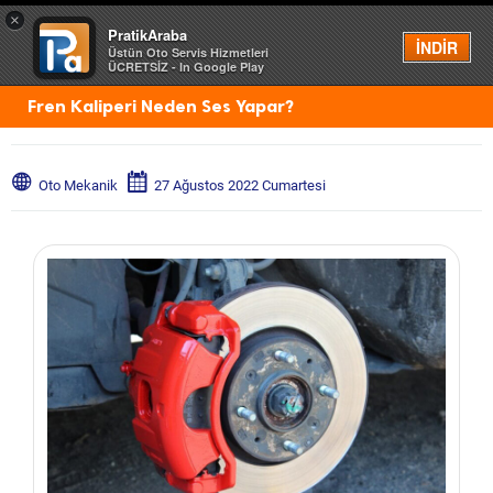
×
PratikAraba
Menü
İNDİR
Üstün Oto Servis Hizmetleri
ÜCRETSİZ - In Google Play
Fren Kaliperi Neden Ses Yapar?
Oto Mekanik
27 Ağustos 2022 Cumartesi