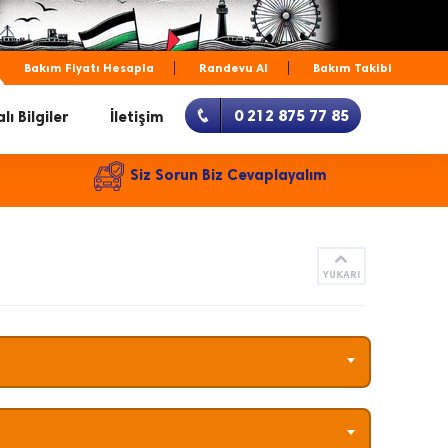
Bakım Fiyatı Hesapla
Randevu Al
Bakım Takibi
0 212 875 77 85
lı Bilgiler
İletişim
Siz Sorun Biz Cevaplayalım
YUKARI