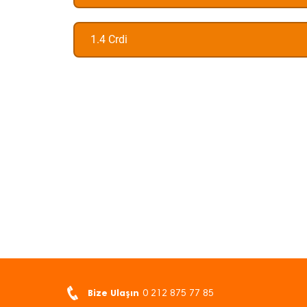
1.4 Crdi
Bize Ulaşın
0 212 875 77 85