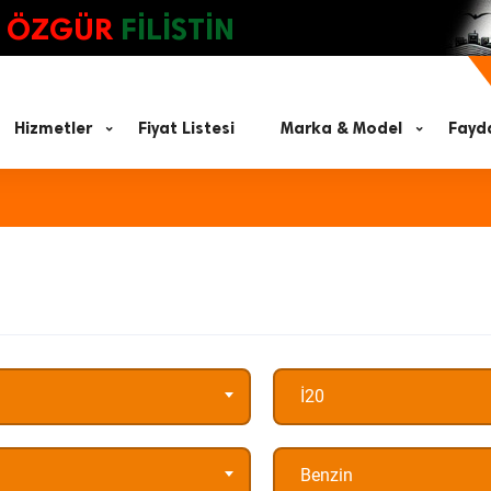
ÖZGÜR
FİLİSTİN
Hizmetler
Fiyat Listesi
Marka & Model
Fayda
İ20
Benzin