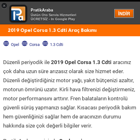
×
PratikAraba
Menü
İNDİR
Üstün Oto Servis Hizmetleri
ÜCRETSİZ - In Google Play
2019 Opel Corsa 1.3 Cdti Araç Bakımı
Opel
Corsa
1.3 Cdti
Düzenli periyodik ile
2019 Opel Corsa 1.3 Cdti
aracınız
çok daha uzun süre arızasız olarak size hizmet eder.
Düzenli değiştirdiğiniz motor yağı, yakıt bütçenizi azaltır,
motorun ömrünü uzatır. Kirli hava filtrenizi değiştirmeniz,
motor performansını arttırır. Fren balataların kontrolü
güvenli sürüş yapmanızı sağlar. Kısacası periyodik bakım
hem güvenliğinizi sağlar hem de aracınızın durumu
hakkında size çok değerli bilgiler verir.