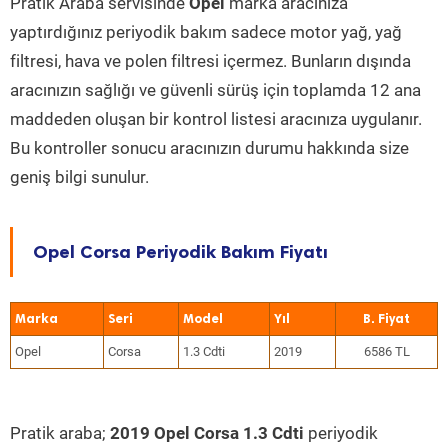
Pratik Araba servisinde
Opel
marka aracınıza
yaptırdığınız periyodik bakım sadece motor yağ, yağ
filtresi, hava ve polen filtresi içermez. Bunların dışında
aracınızın sağlığı ve güvenli sürüş için toplamda 12 ana
maddeden oluşan bir kontrol listesi aracınıza uygulanır.
Bu kontroller sonucu aracınızın durumu hakkında size
geniş bilgi sunulur.
Opel Corsa Periyodik Bakım Fiyatı
Marka
Seri
Model
Yıl
Opel
Corsa
1.3 Cdti
2019
6586 TL
Pratik araba;
2019 Opel Corsa 1.3 Cdti
periyodik